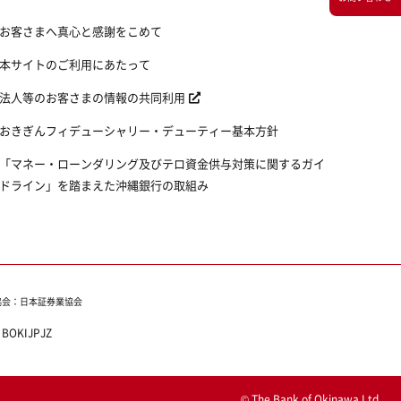
お客さまへ真心と感謝をこめて
本サイトのご利用にあたって
法人等のお客さまの情報の共同利用
おきぎんフィデューシャリー・デューティー基本方針
「マネー・ローンダリング及びテロ資金供与対策に関するガイ
ドライン」を踏まえた沖縄銀行の取組み
協会：日本証券業協会
：
BOKIJPJZ
© The Bank of Okinawa,Ltd