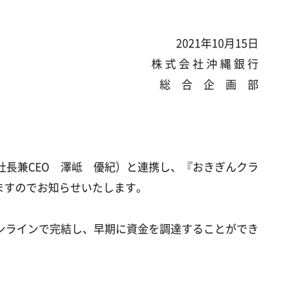
2021年10月15日
株 式 会 社 沖 縄 銀 行
総 合 企 画 部
社長兼CEO 澤岻 優紀）と連携し、『おきぎんクラ
始しますのでお知らせいたします。
ンラインで完結し、早期に資金を調達することができ