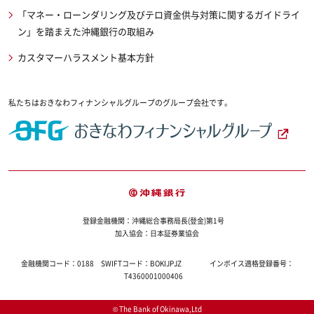
「マネー・ローンダリング及びテロ資金供与対策に関するガイドライ
ン」を踏まえた沖縄銀行の取組み
カスタマーハラスメント基本方針
私たちはおきなわフィナンシャルグループのグループ会社です。
登録金融機関：沖縄総合事務局長(登金)第1号
加入協会：日本証券業協会
金融機関コード：
0188
SWIFTコード：
BOKIJPJZ
インボイス適格登録番号：
T4360001000406
© The Bank of Okinawa,Ltd