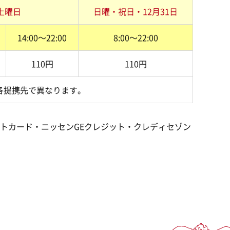
土曜日
日曜・祝日・12月31日
14:00～22:00
8:00～22:00
110円
110円
各提携先で異なります。
ポケットカード・ニッセンGEクレジット・クレディセゾン