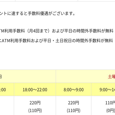
ントに達すると手数料優遇がございます。
ATM利用手数料（月4回まで）および平日の時間外手数料が無料
ニATM利用手数料および平日・土日祝日の時間外手数料が無料
日
土
:00
18:00～22:00
8:00～9:00
9:00～1
円
220円
220円
110
(110円)
(110円)
(0円