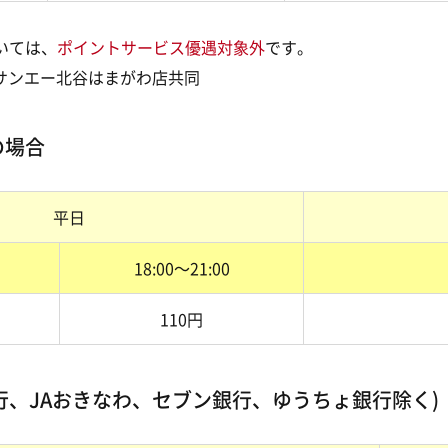
いては、
ポイントサービス優遇対象外
です。
サンエー北谷はまがわ店共同
の場合
平日
18:00～21:00
110円
行、JAおきなわ、セブン銀行、ゆうちょ銀行除く)