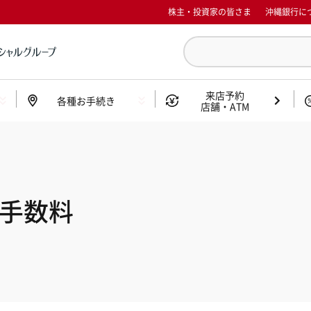
株主・投資家の皆さま
沖縄銀行に
来店予約
各種お手続き
店舗・ATM
M手数料