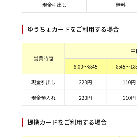
現金引出し
無料
ゆうちょカードをご利用する場合
平
営業時間
8:00～8:45
8:45
～18:
現金引出し
220円
110円
現金預入れ
220円
110円
提携カードをご利用する場合