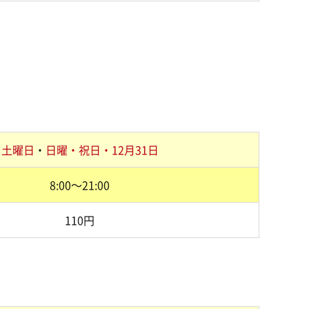
土曜日
・
日曜・祝日・12月31日
8:00～21:00
110円