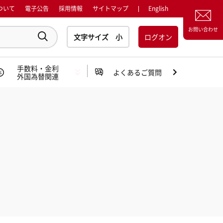
ついて
電子公告
採用情報
サイトマップ
English
お問い合わせ
ログオン
手数料・金利
よくあるご質問
外国為替関連