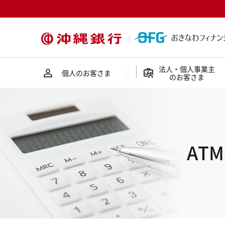
法人・個人事業主
個人のお客さま
のお客さま
AT