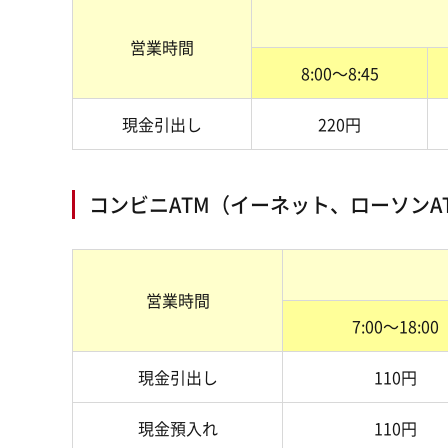
営業時間
8:00～8:45
現金引出し
220円
コンビニATM（イーネット、ローソンA
営業時間
7:00～18:00
現金引出し
110円
現金預入れ
110円