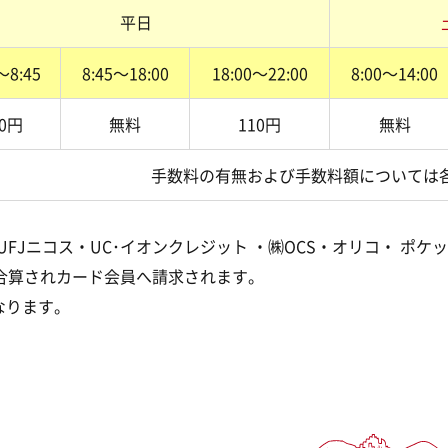
平日
～8:45
8:45～18:00
18:00～22:00
8:00～14:00
10円
無料
110円
無料
手数料の有無および手数料額については
菱UFJニコス・UC･イオンクレジット ・㈱OCS・オリコ・ 
合算されカード会員へ請求されます。
なります。