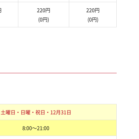
円
220円
220円
)
(0円)
(0円)
土曜日・
日曜・祝日・12月31日
8:00～21:00