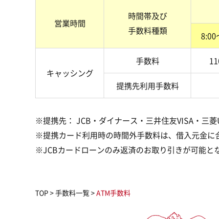
時間帯及び
営業時間
手数料種類
8:00
手数料
1
キャッシング
提携先利用手数料
※提携先： JCB・ダイナース・三井住友VISA・三
※提携カード利用時の時間外手数料は、借入元金に
※JCBカードローンのみ返済のお取り引きが可能と
TOP
>
手数料一覧
>
ATM手数料