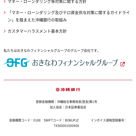
マネー・ローンダリング等対策に関する方針
「マネー・ローンダリング及びテロ資金供与対策に関するガイドライ
ン」を踏まえた沖縄銀行の取組み
カスタマーハラスメント基本方針
私たちはおきなわフィナンシャルグループのグループ会社です。
登録金融機関：沖縄総合事務局長(登金)第1号
加入協会：日本証券業協会
金融機関コード：
0188
SWIFTコード：
BOKIJPJZ
インボイス適格登録番号：
T4360001000406