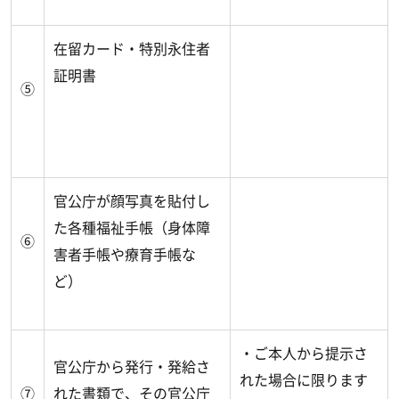
在留カード・特別永住者
証明書
⑤
官公庁が顔写真を貼付し
た各種福祉手帳（身体障
⑥
害者手帳や療育手帳な
ど）
・ご本人から提示さ
官公庁から発行・発給さ
れた場合に限ります
⑦
れた書類で、その官公庁