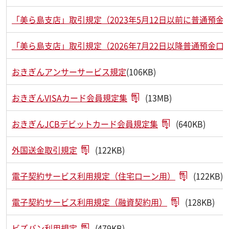
「美ら島支店」取引規定（2023年5月12日以前に普通預
「美ら島支店」取引規定（2026年7月22日以降普通預金
おきぎんアンサーサービス規定
(106KB)
おきぎんVISAカード会員規定集
(13MB)
おきぎんJCBデビットカード会員規定集
(640KB)
外国送金取引規定
(122KB)
電子契約サービス利用規定（住宅ローン用）
(122KB)
電子契約サービス利用規定（融資契約用）
(128KB)
ビズバン利用規定
(479KB)