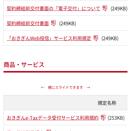
契約締結前交付書面の「電子交付」について
(249KB)
契約締結前交付書面
(249KB)
「おきぎんWeb投信」サービス利用規定
(249KB)
商品・サービス
規定名称
おきぎんe-Taxデータ受付サービス利用規約
(253KB)