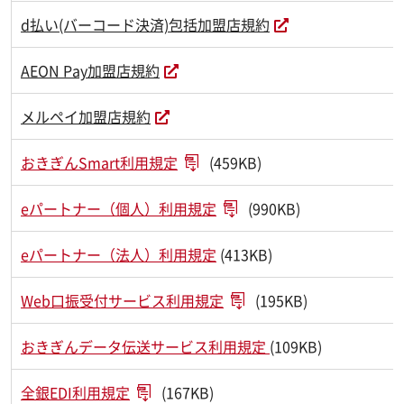
d払い(バーコード決済)包括加盟店規約
AEON Pay加盟店規約
メルペイ加盟店規約
おきぎんSmart利用規定
(459KB)
eパートナー（個人）利用規定
(990KB)
eパートナー（法人）利用規定
(413KB)
Web口振受付サービス利用規定
(195KB)
おきぎんデータ伝送サービス利用規定
(109KB)
全銀EDI利用規定
(167KB)