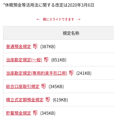
*休眠預金等活用法に関する改定は2020年3月6日
規定名称
普通預金規定
(387KB)
当座勘定規定(一般)
(851KB)
当座勘定規定(専用約束手形口用)
(241KB)
総合口座取引規定
(345KB)
積立式定期預金規定
(619KB)
貯蓄預金規定
(345KB)