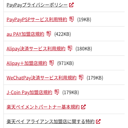
PayPayプライバシーポリシー
PayPayPSPサービス利用特約
(19KB)
au PAY加盟店規約
(422KB)
Alipay決済サービス利用規約
(180KB)
Alipay＋加盟店規約
(971KB)
WeChatPay決済サービス利用規約
(179KB)
J-Coin Pay加盟店規約
(179KB)
楽天ペイメントパートナー基本規約
楽天ペイ アライアンス加盟店に関する特約