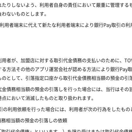
れたりしないよう、利用者自身の責任において厳重に管理する
負わないものとします。
利用者端末に代えて新たな利用者端末により銀行Pay取引の
者が、加盟店に対する取引代金債務の支払いのために、TOYOT
る方法その他のアプリ運営会社が認める方法により銀行Pay
ものとして、引落指定口座から取引代金債務相当額の預金の引
代金債務相当額の預金の引落しを行った場合には、当行はその
時点において消滅したものと取り扱われます。
取引の利用依頼を行った場合には、利用者が次の行為をしたもの
債務相当額の預金の引落しの依頼
「取引代金債権」といいます。）を譲り受けまたは取引代金債