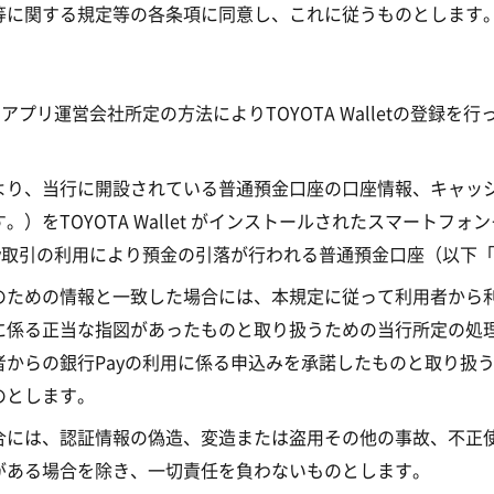
等に関する規定等の各条項に同意し、これに従うものとします
アプリ運営会社所定の方法によりTOYOTA Walletの登録
より、当行に開設されている普通預金口座の口座情報、キャッ
）をTOYOTA Wallet がインストールされたスマートフ
y取引の利用により預金の引落が行われる普通預金口座（以下
ための情報と一致した場合には、本規定に従って利用者から利
に係る正当な指図があったものと取り扱うための当行所定の処
からの銀行Payの利用に係る申込みを承諾したものと取り扱
のとします。
合には、認証情報の偽造、変造または盗用その他の事故、不正
がある場合を除き、一切責任を負わないものとします。