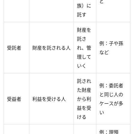
ど
族）に
託す
財産を
託さ
例：子や孫
受託者
財産を託される人
れ、管
など
理して
いく
託され
例：委託者
た財産
と同じ人の
受益者
利益を受ける人
から利
ケースが多
益を受
い
ける
例：現預