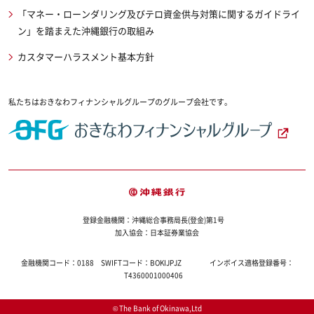
「マネー・ローンダリング及びテロ資金供与対策に関するガイドライ
ン」を踏まえた沖縄銀行の取組み
カスタマーハラスメント基本方針
私たちはおきなわフィナンシャルグループのグループ会社です。
登録金融機関：沖縄総合事務局長(登金)第1号
加入協会：日本証券業協会
金融機関コード：
0188
SWIFTコード：
BOKIJPJZ
インボイス適格登録番号：
T4360001000406
© The Bank of Okinawa,Ltd