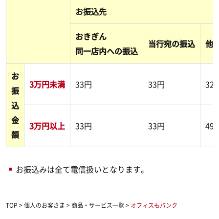
お振込先
おきぎん
当行宛の振込
他
同一店内への振込
お
3万円未満
33円
33円
32
振
込
金
3万円以上
33円
33円
49
額
お振込みは全て電信扱いとなります。
TOP
>
個人のお客さま
>
商品・サービス一覧
>
オフィスもバンク