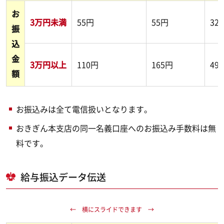
お
3万円未満
55円
55円
32
振
込
金
3万円以上
110円
165円
49
額
お振込みは全て電信扱いとなります。
おきぎん本支店の同一名義口座へのお振込み手数料は無
料です。
給与振込データ伝送