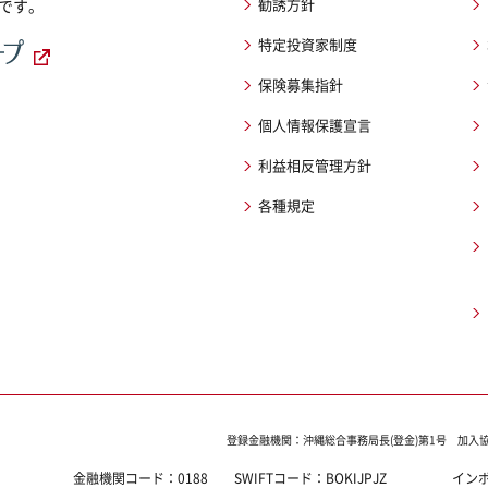
勧誘方針
です。
特定投資家制度
保険募集指針
個人情報保護宣言
利益相反管理方針
各種規定
登録金融機関：沖縄総合事務局長(登金)第1号
加入
金融機関コード：
0188
SWIFTコード：
BOKIJPJZ
イン