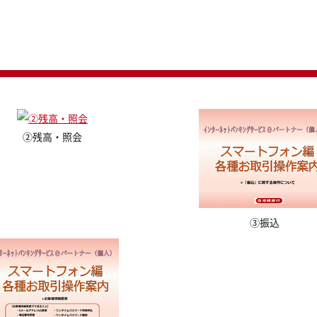
②残高・照会
③振込