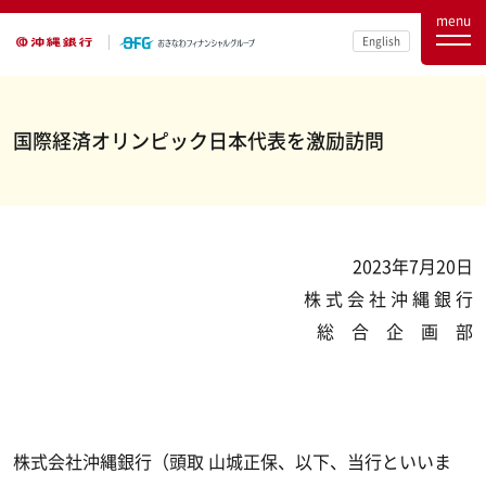
menu
English
国際経済オリンピック日本代表を激励訪問
2023年7月20日
株 式 会 社 沖 縄 銀 行
総 合 企 画 部
株式会社沖縄銀行（頭取 山城正保、以下、当行といいま