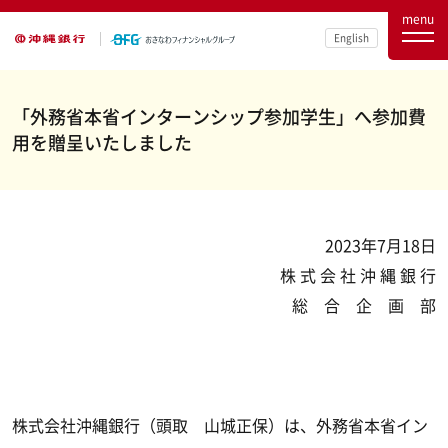
menu
English
「外務省本省インターンシップ参加学生」へ参加費
用を贈呈いたしました
2023年7月18日
株 式 会 社 沖 縄 銀 行
総 合 企 画 部
株式会社沖縄銀行（頭取 山城正保）は、外務省本省イン