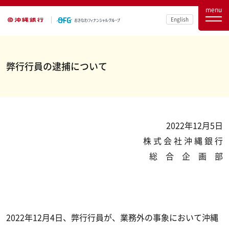
menu
English
弊行行員の逮捕について
2022年12月5日
株 式 会 社 沖 縄 銀 行
総 合 企 画 部
2022年12月4日、弊行行員が、業務外の事象において沖縄