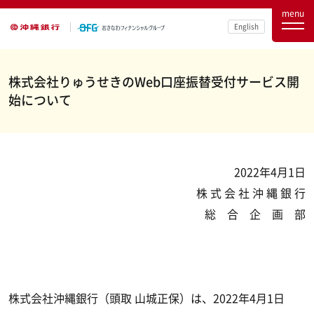
menu
English
株式会社りゅうせきのWeb口座振替受付サービス開
始について
2022年4月1日
株 式 会 社 沖 縄 銀 行
総 合 企 画 部
株式会社沖縄銀行（頭取 山城正保）は、2022年4月1日