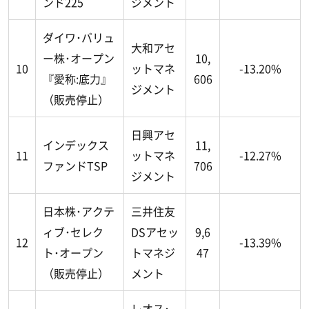
ンド225
ジメント
ダイワ･バリュ
大和アセ
ー株･オープン
10,
10
ットマネ
-13.20%
『愛称:底力』
606
ジメント
（販売停止）
日興アセ
インデックス
11,
11
ットマネ
-12.27%
ファンドTSP
706
ジメント
日本株･アクテ
三井住友
ィブ･セレク
DSアセッ
9,6
12
-13.39%
ト･オープン
トマネジ
47
（販売停止）
メント
レオス･