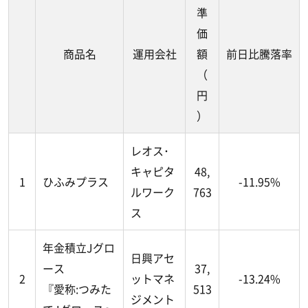
準
価
商品名
運用会社
額
前日比騰落率
（
円
）
レオス･
キャピタ
48,
1
ひふみプラス
-11.95%
ルワーク
763
ス
年金積立Jグロ
日興アセ
ース
37,
2
ットマネ
-13.24%
『愛称:つみた
513
ジメント