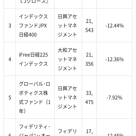
てJグロース』
インデックス
日興アセ
21,
3
ファンドJPX
ットマネ
-12.44%
543
日経400
ジメント
大和アセ
iFree日経225
21,
4
ットマネ
-12.36%
インデックス
356
ジメント
グローバル･ロ
日興アセ
ボティクス株
33,
5
ットマネ
-7.92%
式ファンド（1
475
ジメント
年）
フィデリティ･
フィデリ
17,
6
ジャパン･オー
-12.45%