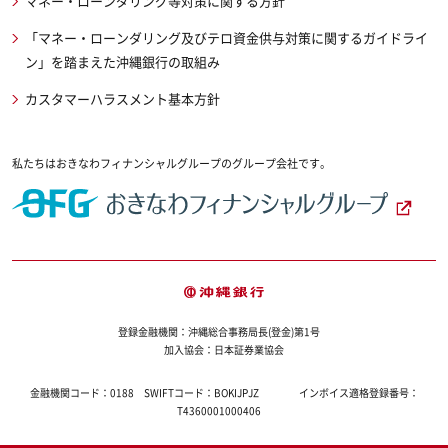
マネー・ローンダリング等対策に関する方針
「マネー・ローンダリング及びテロ資金供与対策に関するガイドライ
ン」を踏まえた沖縄銀行の取組み
カスタマーハラスメント基本方針
私たちはおきなわフィナンシャルグループのグループ会社です。
登録金融機関：沖縄総合事務局長(登金)第1号
加入協会：日本証券業協会
金融機関コード：
0188
SWIFTコード：
BOKIJPJZ
インボイス適格登録番号：
T4360001000406