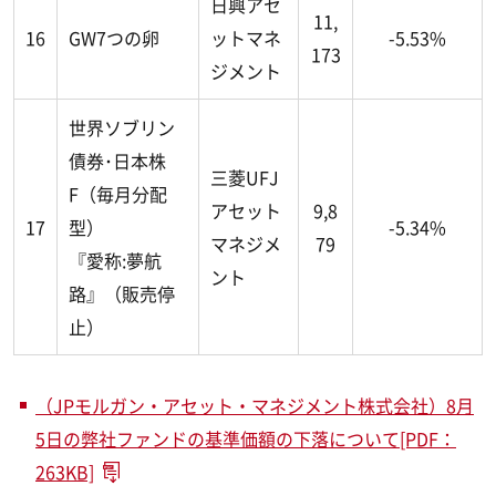
日興アセ
11,
16
GW7つの卵
ットマネ
-5.53%
173
ジメント
世界ソブリン
債券･日本株
三菱UFJ
F（毎月分配
アセット
9,8
17
型）
-5.34%
マネジメ
79
『愛称:夢航
ント
路』（販売停
止）
（JPモルガン・アセット・マネジメント株式会社）8月
5日の弊社ファンドの基準価額の下落について[PDF：
263KB]