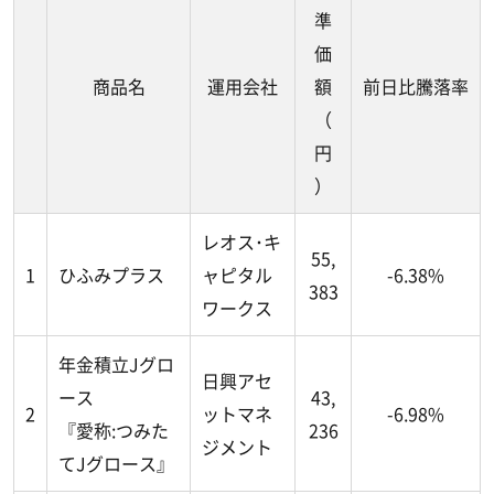
準
価
商品名
運用会社
額
前日比騰落率
（
円
）
レオス･キ
55,
1
ひふみプラス
ャピタル
-6.38%
383
ワークス
年金積立Jグロ
日興アセ
ース
43,
2
ットマネ
-6.98%
『愛称:つみた
236
ジメント
てJグロース』