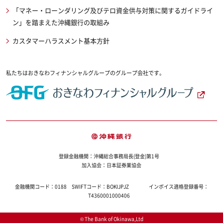
「マネー・ローンダリング及びテロ資金供与対策に関するガイドライ
ン」を踏まえた沖縄銀行の取組み
カスタマーハラスメント基本方針
私たちはおきなわフィナンシャルグループのグループ会社です。
登録金融機関：沖縄総合事務局長(登金)第1号
加入協会：日本証券業協会
金融機関コード：
0188
SWIFTコード：
BOKIJPJZ
インボイス適格登録番号：
T4360001000406
© The Bank of Okinawa,Ltd