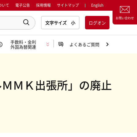
ついて
電子公告
採用情報
サイトマップ
English
お問い合わせ
ログオン
手数料・金利
よくあるご質問
外国為替関連
ルＭＭＫ出張所」の廃止