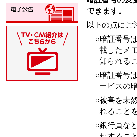
できます。
以下の点にご
○暗証番号
載したメ
知られる
○暗証番号
ービスの
○被害を未
れること
○銀行員な
ねするこ