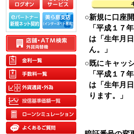
○新規に口座
「平成１７
は「生年月
ん。」
○既にキャッ
「平成１７
は「生年月
ります。」
暗証番号の変