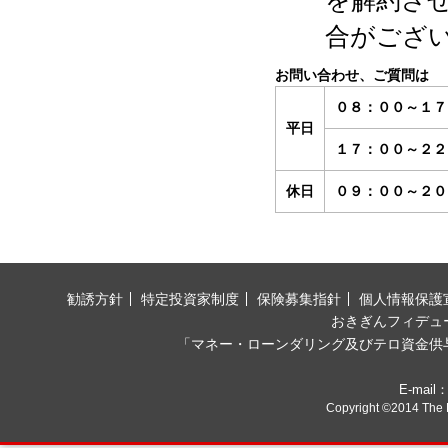
を解約さ
合がござ
お問い合わせ、ご質問は
０８：００～１７
平日
１７：００～２２
休日
０９：００～２０
勧誘方針
特定投資家制度
保険募集指針
個人情報保護
おきぎんフィデュ
「マネー・ローンダリング及びテロ資⾦供
E-mail
Copyright ©2014 The B