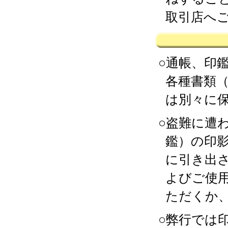
取引店へ
○通帳、印
各種書類
は別々に
○盗難に遭
鑑）の印
に引き出
よびご使
ただくか
○弊行では