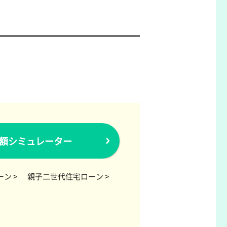
額シミュレーター
ン >
親子二世代住宅ローン >